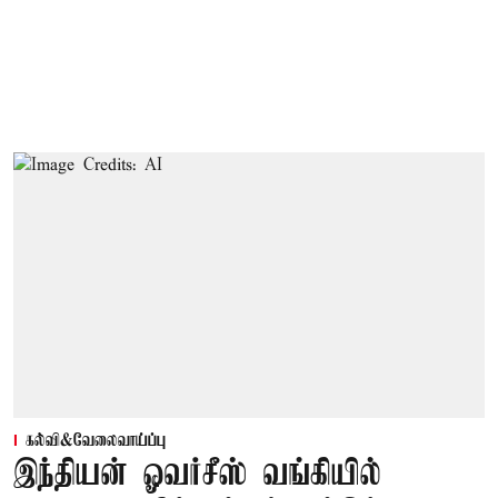
கல்வி&வேலைவாய்ப்பு
இந்தியன் ஓவர்சீஸ் வங்கியில்