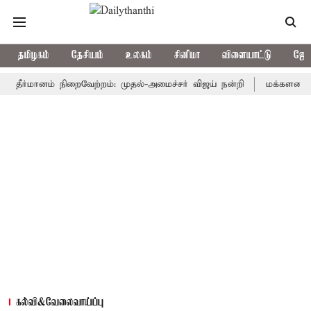
தமிழகம்
தேசியம்
உலகம்
சினிமா
விளையாட்டு
ஜோத
 தீர்மானம் நிறைவேற்றம்: முதல்-அமைச்சர் விஜய் நன்றி
மக்களவையில் த
கல்வி&வேலைவாய்ப்பு