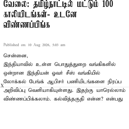
வேலை: தமிழ்நாட்டில் மட்டும் 100
காலியிடங்கள்- உடனே
விண்ணப்பிங்க
Published on
:
10 Aug 2026, 5:03 am
சென்னை,
இந்தியாவில் உள்ள பொதுத்துறை
வங்கி
களில்
ஒன்றான இந்தியன் ஓவர் சீஸ் வங்கியில்
லோக்கல் பேங்க் ஆபிசர் பணியிடங்களை நிரப்ப
X
அறிவிப்பு வெளியாகியுள்ளது. இதற்கு யாரெல்லாம்
விண்ணப்பிக்கலாம். கல்வித்தகுதி என்ன? என்பது
பற்றிய விவரங்கள் பின்வருமாறு;
பணியிடங்கள்
: லோக்கல் பேங்க் ஆபிசர் -250
தமிழ்நாடு - 100, க ...