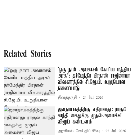
Related Stories
'ஒரு நாள் அவகாசம் கோரிய மத்திய
அரசு': தர்மேந்திர பிரதான் ராஜினாமா
விவகாரத்தில் சி.ஜே.பி. உறுதியான
நிலைப்பாடு
தினத்தந்தி
24 Jul 2026
ஜனநாயகத்திற்கு எதிரானது: ராகுல்
காந்தி கைதுக்கு முதல்-அமைச்சர்
விஜய் கண்டனம்
அரசியல் செய்திப்பிரிவு
22 Jul 2026