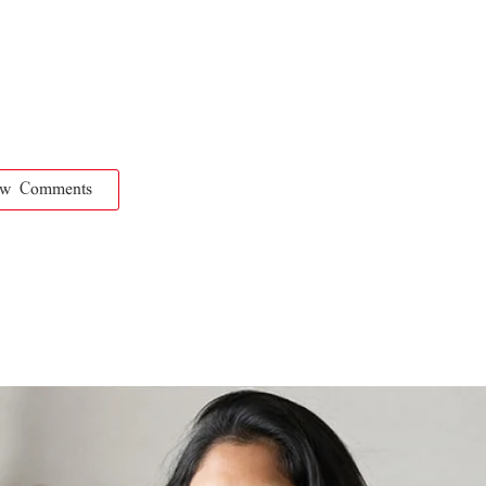
ow Comments