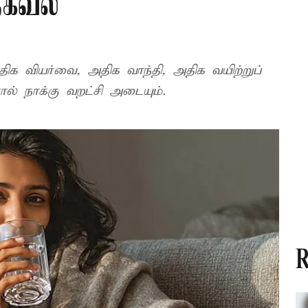
தகவல்
திக வியர்வை, அதிக வாந்தி, அதிக வயிற்றுப்
் நாக்கு வறட்சி அடையும்.
R