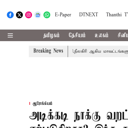
E-Paper
DTNEXT
Thanthi 
தமிழகம்
தேசியம்
உலகம்
சினி
Breaking News
் சங்கீதா
கோவை, தேனி,நீலகிரி ஆகிய மாவட்டங்களுக்கு கன
ஆரோக்கியம்
அடிக்கடி நாக்கு வறட