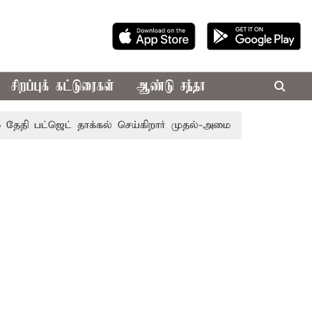
சிறப்புக் கட்டுரைகள்
ஆண்டு சந்தா
பட்ஜெட் தாக்கல் செய்கிறார் முதல்-அமைச்சர் ரங்கசாமி
எதிர்க