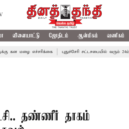
TV
மா
விளையாட்டு
ஜோதிடம்
ஆன்மிகம்
வணிகம்
 மழை எச்சரிக்கை
புதுச்சேரி சட்டசபையில் வரும் 24ம் தேதி 
்சி.. தண்ணீர் தாகம்