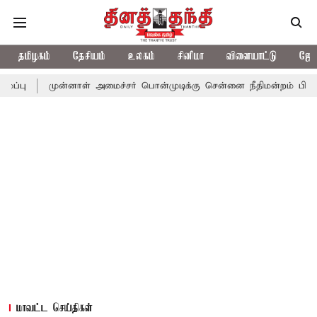
தமிழகம்
தேசியம்
உலகம்
சினிமா
விளையாட்டு
ஜோத
ுன்னாள் அமைச்சர் பொன்முடிக்கு சென்னை நீதிமன்றம் பிடிவாராண்ட்
மாவட்ட செய்திகள்