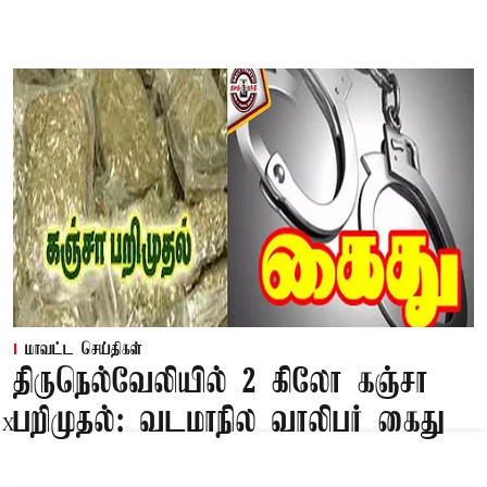
மாவட்ட செய்திகள்
திருநெல்வேலியில் 2 கிலோ கஞ்சா
பறிமுதல்: வடமாநில வாலிபர் கைது
X