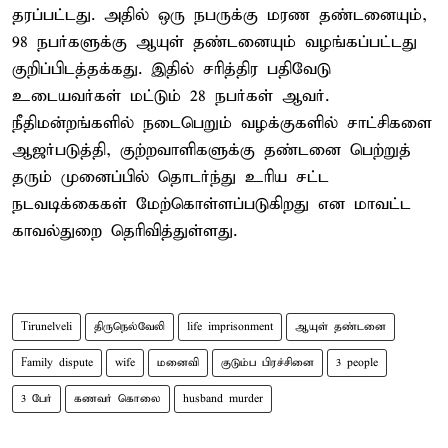
தரப்பட்டது. அதில் ஒரு நபருக்கு மரண தண்டனையும்,
98 நபர்களுக்கு ஆயுள் தண்டனையும் வழங்கப்பட்டது
குறிப்பிடத்தக்கது. இதில் சரித்திர பதிவேடு
உடையவர்கள் மட்டும் 28 நபர்கள் ஆவர்.
நீதிமன்றங்களில் நடைபெறும் வழக்குகளில் சாட்சிகளை
ஆஜர்படுத்தி, குற்றவாளிகளுக்கு தண்டனை பெற்றுத்
தரும் முனைப்பில் தொடர்ந்து உரிய சட்ட
நடவடிக்கைகள் மேற்கொள்ளப்படுகிறது என மாவட்ட
காவல்துறை தெரிவித்துள்ளது.
Tirunelveli
திருநெல்வேலி
life imprisonment
ஆயுள் தண்டனை
Family dispute
wife
மனைவி
குடும்ப பிரச்சினை
3 people
3 பேர்
கணவர் கொலை
husband murder