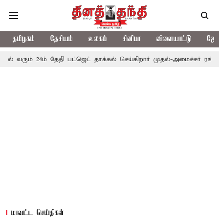
தமிழகம்
தேசியம்
உலகம்
சினிமா
விளையாட்டு
ஜோத
24ம் தேதி பட்ஜெட் தாக்கல் செய்கிறார் முதல்-அமைச்சர் ரங்கசாமி
எதி
மாவட்ட செய்திகள்