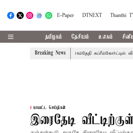
E-Paper
DTNEXT
Thanthi 
தமிழகம்
தேசியம்
உலகம்
சினி
Breaking News
க்கு அரசுப்பணி வழக்கு; வரும் 14ம்தேதி சுப்ரீம்கோர்ட்டில் விசா
மாவட்ட செய்திகள்
இரைதேடி வீட்டிற்குள்
நஞ்சன்கூடு அருகே இரைதேடி வீட்டிற்குள