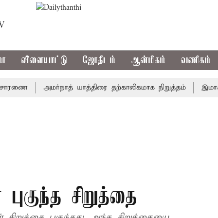
TV
மா
விளையாட்டு
ஜோதிடம்
ஆன்மிகம்
வணிகம்
ரணை
அமர்நாத் யாத்திரை தற்காலிகமாக நிறுத்தம்
இமாச்சலத்
 புகுந்த சிறுத்தை
் சிறுத்தை புகுந்தது. அந்த சிறுத்தையை