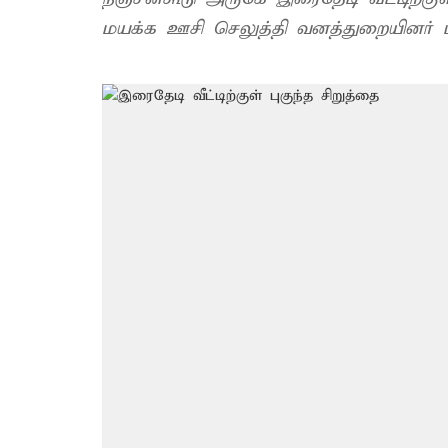
மயக்க ஊசி செலுத்தி வனத்துறையினர் பிட