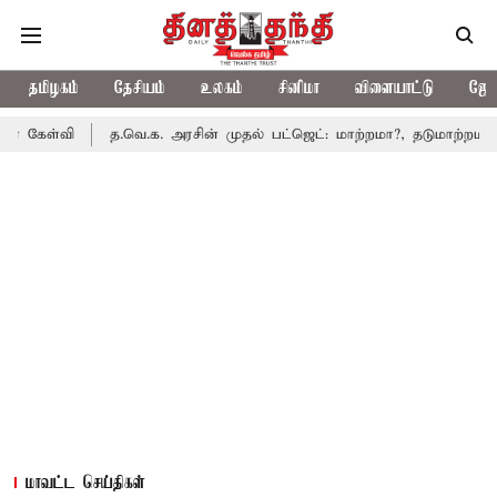
தமிழகம்
தேசியம்
உலகம்
சினிமா
விளையாட்டு
ஜோத
ேள்வி
த.வெ.க. அரசின் முதல் பட்ஜெட்: மாற்றமா?, தடுமாற்றமா?
மாவட்ட செய்திகள்