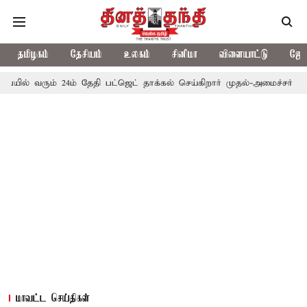
தமிழகம்
தேசியம்
உலகம்
சினிமா
விளையாட்டு
ஜோத
ும் 24ம் தேதி பட்ஜெட் தாக்கல் செய்கிறார் முதல்-அமைச்சர் ரங்கசாமி
மாவட்ட செய்திகள்