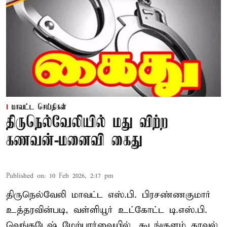
மாவட்ட செய்திகள்
திருநெல்வேலியில் மது விற்ற
கணவன்-மனைவி கைது
Published on
:
10 Feb 2026, 2:17 pm
திருநெல்வேலி மாவட்ட எஸ்.பி. பிரசண்ணகுமார்
உத்தரவின்படி, வள்ளியூர் உட்கோட்ட டி.எஸ்.பி.
வெங்கடேஷ் மேற்பார்வையில், கூடங்குளம் காவல்