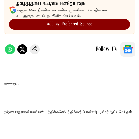
தினத்தந்தியை கூகுளில் பின்தொடரவும்
கூகுள் செய்திகளில் எங்களின் முக்கியச் செய்திகளை
உடனுக்குடன் பெற கிளிக் செய்யவும்.
Add as Preferred Source
Follow Us
தஞ்சாவூர்;
தஞ்சை ராஜராஜன் மணிமண்டபத்தில் கலெக்டர் தினேஷ் பொன்ராஜ் ஆலிவர் ஆய்வு செய்தார்.