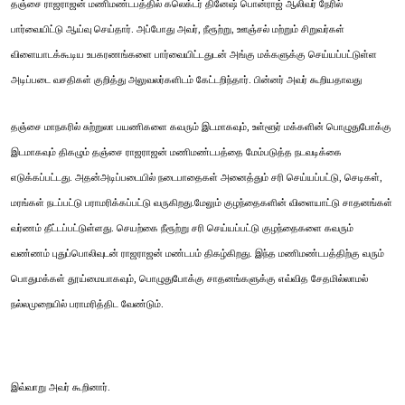
தஞ்சை ராஜராஜன் மணிமண்டபத்தில் கலெக்டர் தினேஷ் பொன்ராஜ் ஆலிவர் நேரில்
பார்வையிட்டு ஆய்வு செய்தார். அப்போது அவர், நீரூற்று, ஊஞ்சல் மற்றும் சிறுவர்கள்
விளையாடக்கூடிய உபகரணங்களை பார்வையிட்டதுடன் அங்கு மக்களுக்கு செய்யப்பட்டுள்ள
அடிப்படை வசதிகள் குறித்து அலுவலர்களிடம் கேட்டறிந்தார். பின்னர் அவர் கூறியதாவது
தஞ்சை மாநகரில் சுற்றுலா பயணிகளை கவரும் இடமாகவும், உள்ளூர் மக்களின் பொழுதுபோக்கு
இடமாகவும் திகழும் தஞ்சை ராஜராஜன் மணிமண்டபத்தை மேம்படுத்த நடவடிக்கை
எடுக்கப்பட்டது. அதன்அடிப்படையில் நடைபாதைகள் அனைத்தும் சரி செய்யப்பட்டு, செடிகள்,
மரங்கள் நடப்பட்டு பராமரிக்கப்பட்டு வருகிறது.மேலும் குழந்தைகளின் விளையாட்டு சாதனங்கள்
வர்ணம் தீட்டப்பட்டுள்ளது. செயற்கை நீரூற்று சரி செய்யப்பட்டு குழந்தைகளை கவரும்
வண்ணம் புதுப்பொலிவுடன் ராஜராஜன் மண்டபம் திகழ்கிறது. இந்த மணிமண்டபத்திற்கு வரும்
பொதுமக்கள் தூய்மையாகவும், பொழுதுபோக்கு சாதனங்களுக்கு எவ்வித சேதமில்லாமல்
நல்லமுறையில் பராமரித்திட வேண்டும்.
இவ்வாறு அவர் கூறினார்.