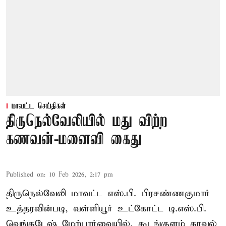
மாவட்ட செய்திகள்
திருநெல்வேலியில் மது விற்ற
கணவன்-மனைவி கைது
Published on
:
10 Feb 2026, 2:17 pm
திருநெல்வேலி மாவட்ட எஸ்.பி. பிரசண்ணகுமார்
உத்தரவின்படி, வள்ளியூர் உட்கோட்ட டி.எஸ்.பி.
வெங்கடேஷ் மேற்பார்வையில், கூடங்குளம் காவல்