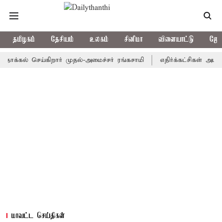
தமிழகம்
தேசியம்
உலகம்
சினிமா
விளையாட்டு
ஜோத
கல் செய்கிறார் முதல்-அமைச்சர் ரங்கசாமி
எதிர்க்கட்சிகள் அமளி: ந
மாவட்ட செய்திகள்