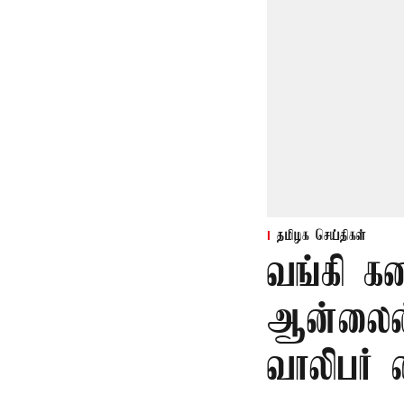
தமிழக செய்திகள்
வங்கி க
ஆன்லைன்
வாலிபர் 