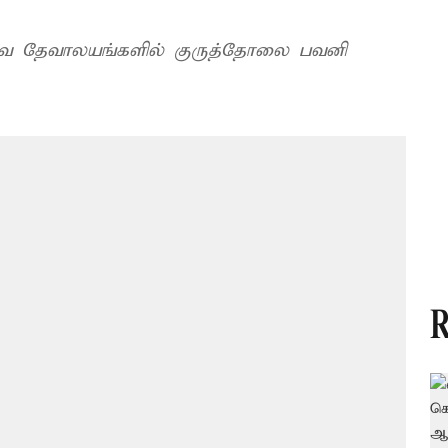
்தவ தேவாலயங்களில் குருத்தோலை பவனி
R