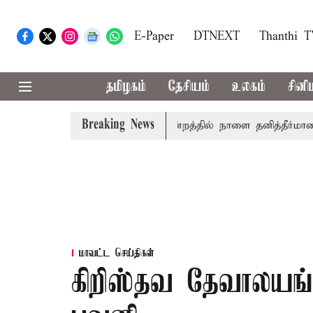
E-Paper
DTNEXT
Thanthi 
தமிழகம்
தேசியம்
உலகம்
சினி
Breaking News
் தமிழ்த்தாய் வாழ்த்து: சட்டமன்றத்தில் நாளை தனித்தீர்மானம்
மாவட்ட செய்திகள்
கிறிஸ்தவ தேவாலயங்