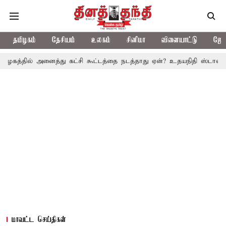
தமிழகம்
தேசியம்
உலகம்
சினிமா
விளையாட்டு
ஜோத
அனைத்து கட்சி கூட்டத்தை நடத்தாது ஏன்? உதயநிதி ஸ்டாலின் கேள்வி
மாவட்ட செய்திகள்