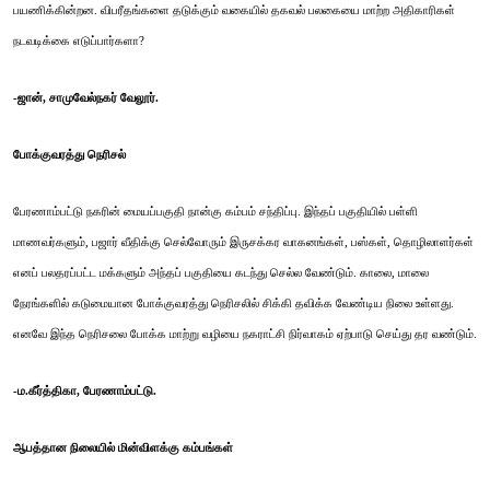
பயணிக்கின்றன. விபரீதங்களை தடுக்கும் வகையில் தகவல் பலகையை மாற்ற அதிகாரிகள்
நடவடிக்கை எடுப்பார்களா?
-ஜான், சாமுவேல்நகர் வேலூர்.
போக்குவரத்து நெரிசல்
பேரணாம்பட்டு நகரின் மையப்பகுதி நான்கு கம்பம் சந்திப்பு. இந்தப் பகுதியில் பள்ளி
மாணவர்களும், பஜார் வீதிக்கு செல்வோரும் இருசக்கர வாகனங்கள், பஸ்கள், தொழிலாளர்கள்
எனப் பலதரப்பட்ட மக்களும் அந்தப் பகுதியை கடந்து செல்ல வேண்டும். காலை, மாலை
நேரங்களில் கடுமையான போக்குவரத்து நெரிசலில் சிக்கி தவிக்க வேண்டிய நிலை உள்ளது.
எனவே இந்த நெரிசலை போக்க மாற்று வழியை நகராட்சி நிர்வாகம் ஏற்பாடு செய்து தர வண்டும்.
-ம.கீர்த்திகா, பேரணாம்பட்டு.
ஆபத்தான நிலையில் மின்விளக்கு கம்பங்கள்