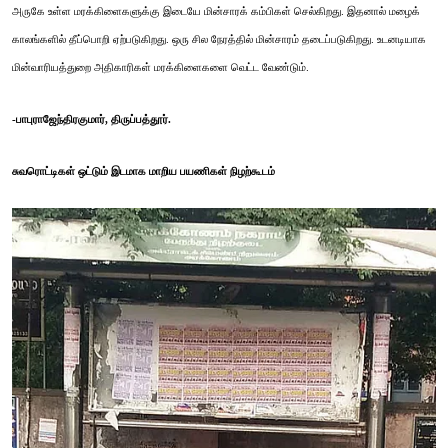
அருகே உள்ள மரக்கிளைகளுக்கு இடையே மின்சாரக் கம்பிகள் செல்கிறது. இதனால் மழைக்
காலங்களில் தீப்பொறி ஏற்படுகிறது. ஒரு சில நேரத்தில் மின்சாரம் தடைப்படுகிறது. உடனடியாக
மின்வாரியத்துறை அதிகாரிகள் மரக்கிளைகளை வெட்ட வேண்டும்.
-பாபுராஜேந்திரகுமார், திருப்பத்தூர்.
சுவரொட்டிகள் ஒட்டும் இடமாக மாறிய பயணிகள் நிழற்கூடம்