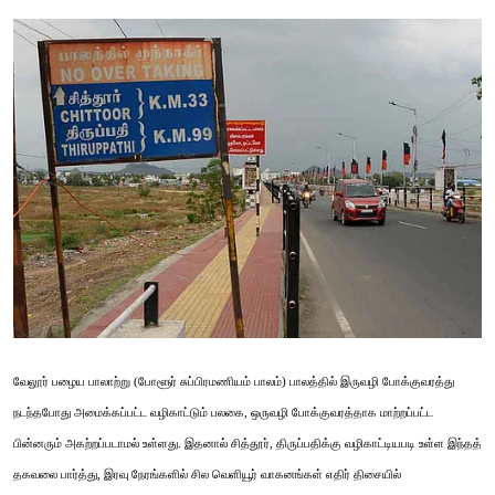
வேலூர் பழைய பாலாற்று (போளூர் சுப்பிரமணியம் பாலம்) பாலத்தில் இருவழி போக்குவரத்து
நடந்தபோது அமைக்கப்பட்ட வழிகாட்டும் பலகை, ஒருவழி போக்குவரத்தாக மாற்றப்பட்ட
பின்னரும் அகற்றப்படாமல் உள்ளது. இதனால் சித்தூர், திருப்பதிக்கு வழிகாட்டியபடி உள்ள இந்தத்
தகவலை பார்த்து, இரவு நேரங்களில் சில வெளியூர் வாகனங்கள் எதிர் திசையில்