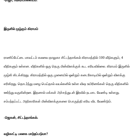
இருளில் மூழ்கும் கிராமம்
ராணிப்பேட்டை மாவட்டம் கலவை தாலுகா சிட்டந்தாங்கல் கிராமத்தில் 100 வீடுகளும், 4
வீதிகளும் உள்ளன. வீதிகளில் ஒரு தெரு மின்விளக்குக் கூட எரியவில்லை. கிராமம் இருளில்
மூழ்கி கிடக்கிறது. கிராமத்தில் ஒரு முனையில் ஒன்றும் கடைகோடியில் ஒன்றும் விளக்கு
எரிகிறது. தொடர்ந்து மழை பெய்தால் வயல்களில் உள்ள விஷ உயிரினங்கள் தெரு வீதிகளில்
ஊர்ந்து வருகின்றன. இதனால் மக்கள் அச்சத்துடன் இரவில் நடமாட வேண்டி உள்ளது.
சம்பந்தப்பட்ட அதிகாரிகள் மின்விளக்குகளை பொருத்தி எரிய விட வேண்டும்.
-ஜெகன், சிட்டந்தாங்கல்.
வழிகாட்டி பலகை மாற்றப்படுமா?