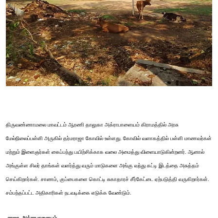
திருவண்ணாமலை மாவட்டம் ஆரணி தாலுகா அக்ராபாளையம் கிராமத்தில் அரசு
மேல்நிலைப்பள்ளி அருகில் தர்மராஜா கோவில் உள்ளது. கோவில் வளாகத்தில் பள்ளி மாணவர்கள்
மற்றும் இளைஞர்கள் கைப்பந்து பயிற்சிக்காக வலை அமைத்து விளையாடுகின்றனர். ஆனால்
அங்குள்ள சிலர் தாங்கள் வளர்த்து வரும் மாடுகளை அங்கு வந்து கட்டி இடத்தை அசுத்தம்
செய்கிறார்கள். சாணம், குப்பைகளை கொட்டி சுகாதாரச் சீர்கேட்டை ஏற்படுத்தி வருகிறார்கள்.
சம்பந்தப்பட்ட அதிகாரிகள் நடவடிக்கை எடுக்க வேண்டும்.
-ராஜா, அக்ராபாளையம்.