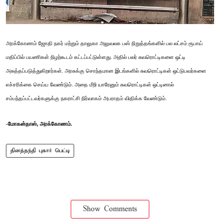
அரக்கோணம் ஜோதி நகர் மற்றும் தாலுகா அலுவலக பஸ் நிறுத்தங்களில் பல லட்சம் ரூபாய்
மதிப்பில் பயணிகள் நிழற்கூடம் கட்டப்பட்டுள்ளது. அதில் பலர் சுவரொட்டிகளை ஒட்டி
அசுத்தப்படுத்துகிறார்கள். அரசுக்கு சொந்தமான இடங்களில் சுவரொட்டிகள் ஒட்டுபவர்களை
எச்சரிக்கை செய்ய வேண்டும். அதை மீறி யாரேனும் சுவரொட்டிகள் ஒட்டினால்
சம்பந்தப்பட்டவர்களுக்கு நகராட்சி நிர்வாகம் அபராதம் விதிக்க வேண்டும்.
-மோகன்தாஸ், அரக்கோணம்.
தினத்தந்தி புகார் பெட்டி
Show Comments