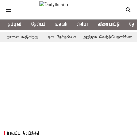
தமிழகம்
தேசியம்
உலகம்
சினிமா
விளையாட்டு
ஜோத
ளை கூடுகிறது
ஒரு தேர்தலில்கூட அதிமுக வெற்றிபெறவில்லை: சி.வி.சண
மாவட்ட செய்திகள்