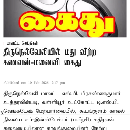
மாவட்ட செய்திகள்
திருநெல்வேலியில் மது விற்ற
கணவன்-மனைவி கைது
Published on
:
10 Feb 2026, 2:17 pm
திருநெல்வேலி மாவட்ட எஸ்.பி. பிரசண்ணகுமார்
உத்தரவின்படி, வள்ளியூர் உட்கோட்ட டி.எஸ்.பி.
வெங்கடேஷ் மேற்பார்வையில், கூடங்குளம் காவல்
X
நிலைய சப்-இன்ஸ்பெக்டர் (பயிற்சி) கதிரவன்
தலைமையிலான காவல்துறையினர் நேற்று