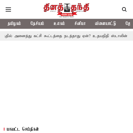
தமிழகம்
தேசியம்
உலகம்
சினிமா
விளையாட்டு
ஜோத
ைத்து கட்சி கூட்டத்தை நடத்தாது ஏன்? உதயநிதி ஸ்டாலின் கேள்வி
த.
மாவட்ட செய்திகள்