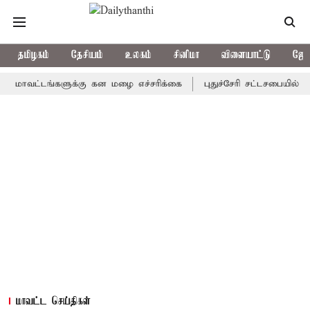
தமிழகம்
தேசியம்
உலகம்
சினிமா
விளையாட்டு
ஜோத
ட்டங்களுக்கு கன மழை எச்சரிக்கை
புதுச்சேரி சட்டசபையில் வரும் 2
மாவட்ட செய்திகள்