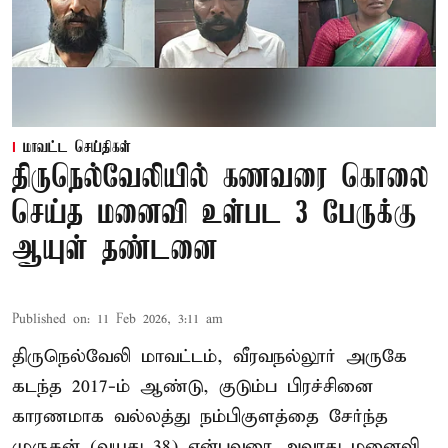
மாவட்ட செய்திகள்
திருநெல்வேலியில் கணவரை கொலை
செய்த மனைவி உள்பட 3 பேருக்கு
ஆயுள் தண்டனை
Published on
:
11 Feb 2026, 3:11 am
திருநெல்வேலி மாவட்டம், வீரவநல்லூர் அருகே
கடந்த 2017-ம் ஆண்டு, குடும்ப பிரச்சினை
காரணமாக வல்லத்து நம்பிகுளத்தை சேர்ந்த
முருகன் (வயது 38) என்பவரை அவரது மனைவி