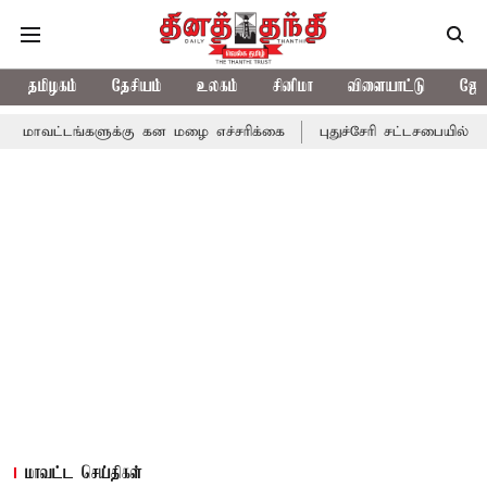
தமிழகம்
தேசியம்
உலகம்
சினிமா
விளையாட்டு
ஜோத
்களுக்கு கன மழை எச்சரிக்கை
புதுச்சேரி சட்டசபையில் வரும் 24ம் த
மாவட்ட செய்திகள்