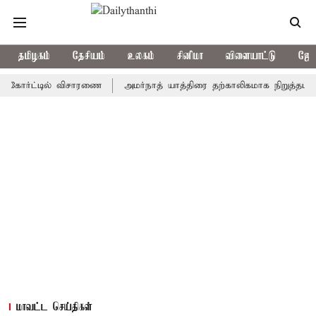
தமிழகம்
தேசியம்
உலகம்
சினிமா
விளையாட்டு
ஜோத
்ட்டில் விசாரணை
அமர்நாத் யாத்திரை தற்காலிகமாக நிறுத்தம்
இமா
மாவட்ட செய்திகள்