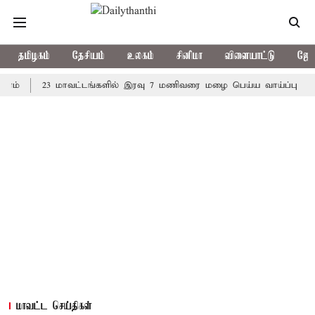
தமிழகம்
தேசியம்
உலகம்
சினிமா
விளையாட்டு
ஜோத
23 மாவட்டங்களில் இரவு 7 மணிவரை மழை பெய்ய வாய்ப்பு
கொரிய
மாவட்ட செய்திகள்