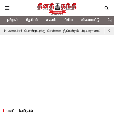
தமிழகம்
தேசியம்
உலகம்
சினிமா
விளையாட்டு
ஜோத
் பொன்முடிக்கு சென்னை நீதிமன்றம் பிடிவாராண்ட்
தொலைநோக்கு பா
மாவட்ட செய்திகள்