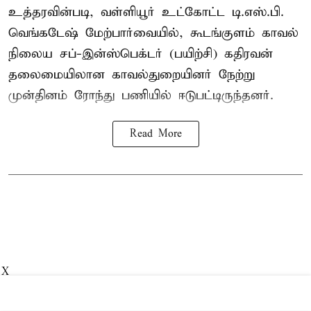
உத்தரவின்படி, வள்ளியூர் உட்கோட்ட டி.எஸ்.பி.
வெங்கடேஷ் மேற்பார்வையில், கூடங்குளம் காவல்
நிலைய சப்-இன்ஸ்பெக்டர் (பயிற்சி) கதிரவன்
தலைமையிலான காவல்துறையினர் நேற்று
முன்தினம் ரோந்து பணியில் ஈடுபட்டிருந்தனர்.
Read More
X