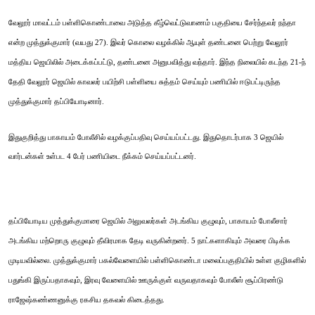
வேலூர் மாவட்டம் பள்ளிகொண்டாவை அடுத்த கீழ்வெட்டுவாணம் பகுதியை சேர்ந்தவர் நந்தா
என்ற முத்துக்குமார் (வயது 27). இவர் கொலை வழக்கில் ஆயுள் தண்டனை பெற்று வேலூர்
மத்திய ஜெயிலில் அடைக்கப்பட்டு, தண்டனை அனுபவித்து வந்தார். இந்த நிலையில் கடந்த 21-ந்
தேதி வேலூர் ஜெயில் காவலர் பயிற்சி பள்ளியை சுத்தம் செய்யும் பணியில் ஈடுபட்டிருந்த
முத்துக்குமார் தப்பியோடினார்.
இதுகுறித்து பாகாயம் போலீசில் வழக்குப்பதிவு செய்யப்பட்டது. இதுதொடர்பாக 3 ஜெயில்
வார்டன்கள் உள்பட 4 பேர் பணியிடை நீக்கம் செய்யப்பட்டனர்.
தப்பியோடிய முத்துக்குமாரை ஜெயில் அலுவலர்கள் அடங்கிய குழுவும், பாகாயம் போலீசார்
அடங்கிய மற்றொரு குழுவும் தீவிரமாக தேடி வருகின்றனர். 5 நாட்களாகியும் அவரை பிடிக்க
முடியவில்லை. முத்துக்குமார் பகல்வேளையில் பள்ளிகொண்டா மலைப்பகுதியில் உள்ள குழிகளில்
பதுங்கி இருப்பதாகவும், இரவு வேளையில் ஊருக்குள் வருவதாகவும் போலீஸ் சூப்பிரண்டு
ராஜேஷ்கண்ணனுக்கு ரகசிய தகவல் கிடைத்தது.