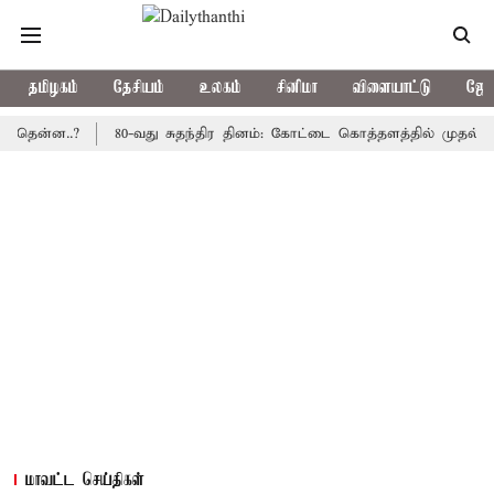
தமிழகம்
தேசியம்
உலகம்
சினிமா
விளையாட்டு
ஜோத
ன..?
80-வது சுதந்திர தினம்: கோட்டை கொத்தளத்தில் முதல் முறையாக
மாவட்ட செய்திகள்