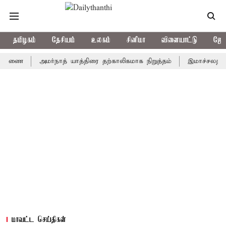
தமிழகம்
தேசியம்
உலகம்
சினிமா
விளையாட்டு
ஜோத
அமர்நாத் யாத்திரை தற்காலிகமாக நிறுத்தம்
இமாச்சலத்தில் பேரு
மாவட்ட செய்திகள்