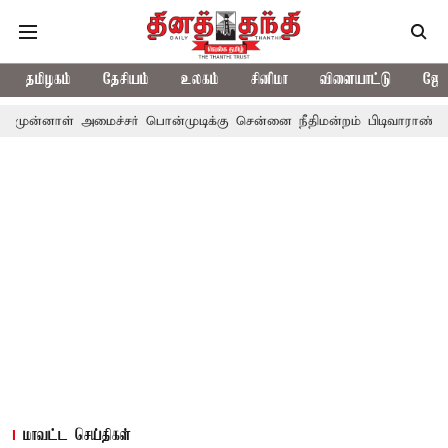
தமிழகம்
தேசியம்
உலகம்
சினிமா
விளையாட்டு
ஜோத
அமைச்சர் பொன்முடிக்கு சென்னை நீதிமன்றம் பிடிவாராண்ட்
தொலைநோ
மாவட்ட செய்திகள்