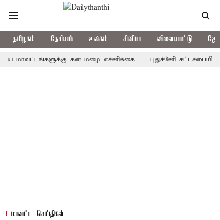
தமிழகம்
தேசியம்
உலகம்
சினிமா
விளையாட்டு
ஜோத
வட்டங்களுக்கு கன மழை எச்சரிக்கை
புதுச்சேரி சட்டசபையில் வரும்
மாவட்ட செய்திகள்