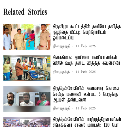
Related Stories
திருவிழா கூட்டத்தில் தனியே தவித்த
குழந்தை மீட்பு; பெற்றோரிடம்
ஒப்படைப்பு
தினத்தந்தி
11 Feb 2026
சிவகங்கை: தூய்மை பணியாளர்கள்
விசில் ஊத தடை விதித்த கவுன்சிலர்
தினத்தந்தி
11 Feb 2026
திருநெல்வேலியில் கணவரை கொலை
செய்த மனைவி உள்பட 3 பேருக்கு
ஆயுள் தண்டனை
தினத்தந்தி
11 Feb 2026
திருநெல்வேலியில் மாற்றுத்திறனாளிகள்
சங்கத்தினர் சாலை மறியல்: 120 பேர்