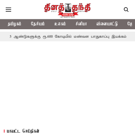
தமிழகம்
தேசியம்
உலகம்
சினிமா
விளையாட்டு
ஜோத
ுகளுக்கு ரூ.600 கோடியில் மண்வள பாதுகாப்பு இயக்கம்
விவசாயிகளுக
மாவட்ட செய்திகள்