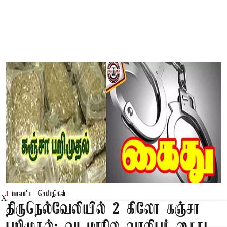
மாவட்ட செய்திகள்
X
திருநெல்வேலியில் 2 கிலோ கஞ்சா