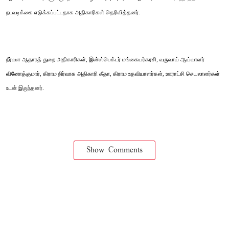
நடவடிக்கை எடுக்கப்பட்டதாக அதிகாரிகள் தெரிவித்தனர்.
நீர்வள ஆதாரத் துறை அதிகாரிகள், இன்ஸ்பெக்டர் மங்கையர்கரசி, வருவாய் ஆய்வாளர்
வினோத்குமார், கிராம நிர்வாக அதிகாரி கீதா, கிராம உதவியாளர்கள், ஊராட்சி செயலாளர்கள்
உடன் இருந்தனர்.
Show Comments