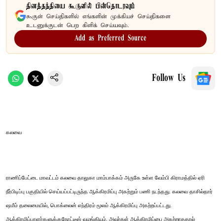
தினத்தந்தியை கூகுளில் பின்தொடரவும்
கூகுள் செய்திகளில் எங்களின் முக்கியச் செய்திகளை
உடனுக்குடன் பெற கிளிக் செய்யவும்.
Add as Preferred Source
Follow Us
கலவை
ராணிப்பேட்டை மாவட்டம் கலவை தாலுகா மாம்பாக்கம் அருகே உள்ள வேம்பி கிராமத்தில் ஏரி
நீர்பிடிப்பு பகுதியில் செய்யப்பட்டிருந்த ஆக்கிரமிப்பு அகற்றும் பணி நடந்தது. கலவை தாசில்தார்
ஷமீம் தலைமையில், பொக்லைன் எந்திரம் மூலம் ஆக்கிரமிப்பு அகற்றப்பட்டது.
ஆக்கிரமிப்பாளர்களுக்குநோட்டீஸ் வழங்கியும், அவர்கள் ஆக்கிரமிப்பை அகற்றாததால்