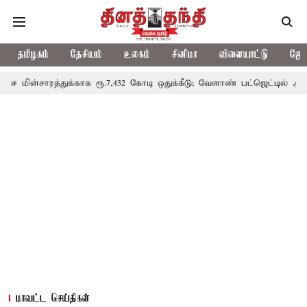
தமிழகம்
தேசியம்
உலகம்
சினிமா
விளையாட்டு
ஜோத
க்காக ரூ.7,432 கோடி ஒதுக்கீடு; வேளாண் பட்ஜெட்டில் அறிவிப்பு
தொ
மாவட்ட செய்திகள்