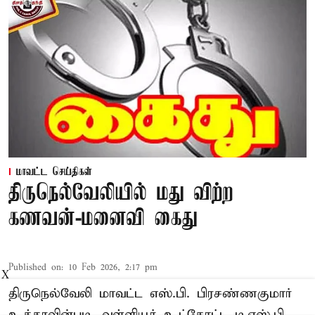
மாவட்ட செய்திகள்
திருநெல்வேலியில் மது விற்ற
கணவன்-மனைவி கைது
Published on
:
10 Feb 2026, 2:17 pm
X
திருநெல்வேலி மாவட்ட எஸ்.பி. பிரசண்ணகுமார்
உத்தரவின்படி, வள்ளியூர் உட்கோட்ட டி.எஸ்.பி.