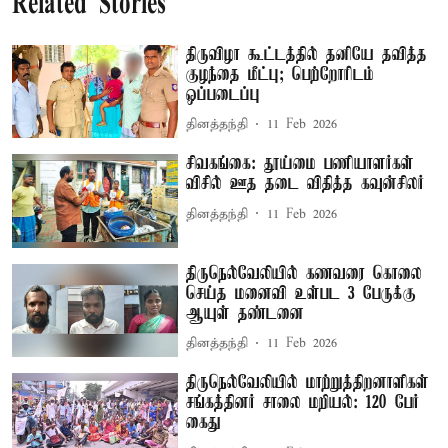
Related Stories
திருவிழா கூட்டத்தில் தனியே தவித்த
குழந்தை மீட்பு; பெற்றோரிடம்
ஒப்படைப்பு
தினத்தந்தி
11 Feb 2026
சிவகங்கை: தூய்மை பணியாளர்கள்
விசில் ஊத தடை விதித்த கவுன்சிலர்
தினத்தந்தி
11 Feb 2026
திருநெல்வேலியில் கணவரை கொலை
செய்த மனைவி உள்பட 3 பேருக்கு
ஆயுள் தண்டனை
தினத்தந்தி
11 Feb 2026
திருநெல்வேலியில் மாற்றுத்திறனாளிகள்
சங்கத்தினர் சாலை மறியல்: 120 பேர்
கைது