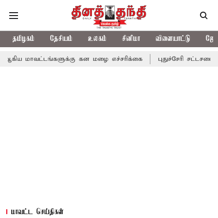
தமிழகம்
தேசியம்
உலகம்
சினிமா
விளையாட்டு
ஜோத
்டங்களுக்கு கன மழை எச்சரிக்கை
புதுச்சேரி சட்டசபையில் வரும் 2
மாவட்ட செய்திகள்