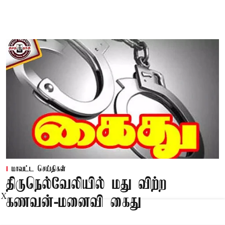
மாவட்ட செய்திகள்
திருநெல்வேலியில் மது விற்ற
X
கணவன்-மனைவி கைது