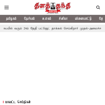
தமிழகம்
தேசியம்
உலகம்
சினிமா
விளையாட்டு
ஜோத
ும் 24ம் தேதி பட்ஜெட் தாக்கல் செய்கிறார் முதல்-அமைச்சர் ரங்கசாமி
மாவட்ட செய்திகள்