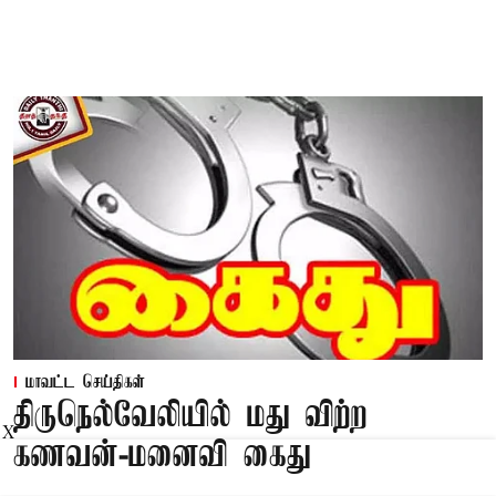
மாவட்ட செய்திகள்
திருநெல்வேலியில் மது விற்ற
X
கணவன்-மனைவி கைது