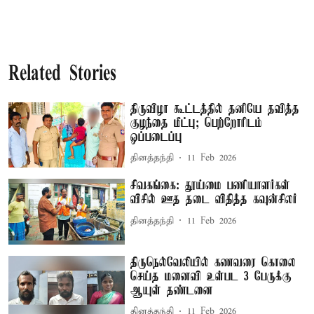
Related Stories
திருவிழா கூட்டத்தில் தனியே தவித்த
குழந்தை மீட்பு; பெற்றோரிடம்
ஒப்படைப்பு
தினத்தந்தி
11 Feb 2026
சிவகங்கை: தூய்மை பணியாளர்கள்
விசில் ஊத தடை விதித்த கவுன்சிலர்
தினத்தந்தி
11 Feb 2026
திருநெல்வேலியில் கணவரை கொலை
செய்த மனைவி உள்பட 3 பேருக்கு
ஆயுள் தண்டனை
தினத்தந்தி
11 Feb 2026