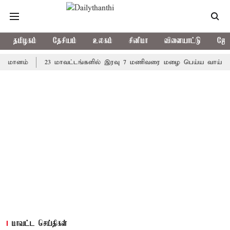
தமிழகம்
தேசியம்
உலகம்
சினிமா
விளையாட்டு
ஜோத
ம்
23 மாவட்டங்களில் இரவு 7 மணிவரை மழை பெய்ய வாய்ப்பு
க
மாவட்ட செய்திகள்