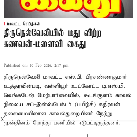
மாவட்ட செய்திகள்
திருநெல்வேலியில் மது விற்ற
கணவன்-மனைவி கைது
Published on
:
10 Feb 2026, 2:17 pm
திருநெல்வேலி மாவட்ட எஸ்.பி. பிரசண்ணகுமார்
உத்தரவின்படி, வள்ளியூர் உட்கோட்ட டி.எஸ்.பி.
வெங்கடேஷ் மேற்பார்வையில், கூடங்குளம் காவல்
நிலைய சப்-இன்ஸ்பெக்டர் (பயிற்சி) கதிரவன்
தலைமையிலான காவல்துறையினர் நேற்று
X
முன்தினம் ரோந்து பணியில் ஈடுபட்டிருந்தனர்.