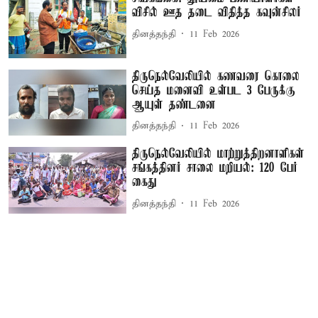
விசில் ஊத தடை விதித்த கவுன்சிலர்
தினத்தந்தி
11 Feb 2026
திருநெல்வேலியில் கணவரை கொலை
செய்த மனைவி உள்பட 3 பேருக்கு
ஆயுள் தண்டனை
தினத்தந்தி
11 Feb 2026
திருநெல்வேலியில் மாற்றுத்திறனாளிகள்
சங்கத்தினர் சாலை மறியல்: 120 பேர்
கைது
தினத்தந்தி
11 Feb 2026