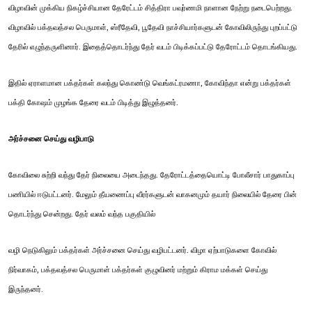
விழாவின் முக்கிய நிகழ்ச்சியான தேரேட்டம் சித்திரா பவுர்ணமி நாளான நேற்று நடைபெற்றது.
விழாவில் பக்தவத்சல பெருமாள், ஸ்ரீதேவி, பூதேவி நாச்சியார்களுடன் கோவிலிருந்து புறப்பட்டு
தேரில் எழுந்தருளினார். இதைத்தொடர்ந்து தேர் வடம் பிடிக்கப்பட்டு தேரோட்டம் தொடங்கியது.
இதில் ஏராளமான பக்தர்கள் கலந்து கொண்டு வெங்கட்ரமணா, கோவிந்தா என்று பக்தர்கள்
பக்தி கோஷம் முழங்க தேரை வடம் பிடித்து இழுத்தனர்.
அர்ச்சனை செய்து வழிபாடு
கோவிலை சுற்றி வந்து தேர் நிலையை அடைந்தது. தேரோட்டத்தையொட்டி போலீசார் பாதுகாப்பு
பணியில் ஈடுபட்டனர். மேலும் தீயணைப்பு வீரர்களுடன் வாகனமும் தயார் நிலையில் தேரை பின்
தொடர்ந்து சென்றது. தேர் வலம் வந்த பகுதியில்
வழி நெடுகிலும் பக்தர்கள் அர்ச்சனை செய்து வழிபட்டனர். விழா ஏற்பாடுகளை கோவில்
நிர்வாகம், பக்தவத்சல பெருமாள் பக்தர்கள் குழுவினர் மற்றும் கிராம மக்கள் செய்து
இருந்தனர்.