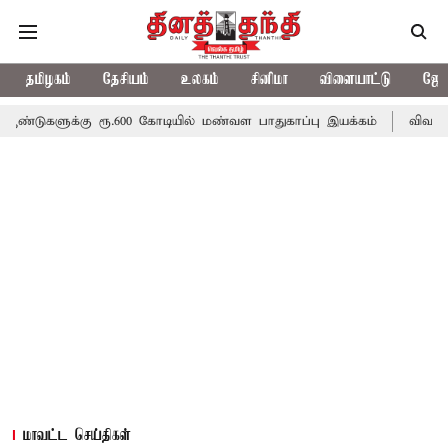
தமிழகம்
தேசியம்
உலகம்
சினிமா
விளையாட்டு
ஜோத
கு ரூ.600 கோடியில் மண்வள பாதுகாப்பு இயக்கம்
விவசாயிகளுக்கான இ
மாவட்ட செய்திகள்