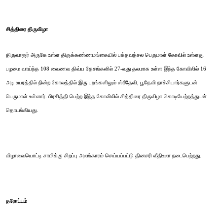
சித்திரை திருவிழா
திருவாரூர் அருகே உள்ள திருக்கண்ணமங்கையில் பக்தவத்சல பெருமாள் கோவில் உள்ளது.
பழமை வாய்ந்த 108 வைணவ திவ்ய தேசங்களில் 27-வது தலமாக உள்ள இந்த கோவிலில் 16
அடி உயரத்தில் நின்ற கோலத்தில் இரு புறங்களிலும் ஸ்ரீதேவி, பூதேவி நாச்சியார்களுடன்
பெருமாள் உள்ளார். பிரசித்தி பெற்ற இந்த கோவிலில் சித்திரை திருவிழா கொடியேற்றத்துடன்
தொடங்கியது.
விழாவையொட்டி சாமிக்கு சிறப்பு அலங்காரம் செய்யப்பட்டு தினசரி வீதிஉலா நடைபெற்றது.
தரோட்டம்