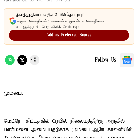
Published on
:
08 Mar 2018, 5:21 pm
தினத்தந்தியை கூகுளில் பின்தொடரவும்
கூகுள் செய்திகளில் எங்களின் முக்கியச் செய்திகளை
உடனுக்குடன் பெற கிளிக் செய்யவும்.
Add as Preferred Source
Follow Us
மும்பை,
மெட்ரோ திட்டத்தில் ரெயில் நிலையத்திற்கு அருகில்
பணிமனை அமைப்பதற்காக மும்பை ஆரே காலனியில்
25 ஹெக்டேர் நிலம் கையகப்படுத்தப்பட உள்ளதாக