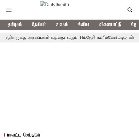
தமிழகம்
தேசியம்
உலகம்
சினிமா
விளையாட்டு
ஜோத
னருக்கு அரசுப்பணி வழக்கு; வரும் 14ம்தேதி சுப்ரீம்கோர்ட்டில் விசாரணை
மாவட்ட செய்திகள்