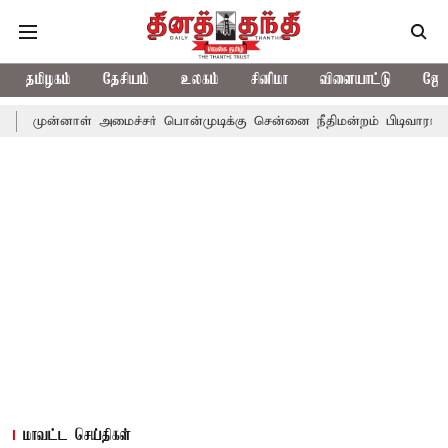
தமிழகம்
தேசியம்
உலகம்
சினிமா
விளையாட்டு
ஜோத
ள் அமைச்சர் பொன்முடிக்கு சென்னை நீதிமன்றம் பிடிவாராண்ட்
தொலை
மாவட்ட செய்திகள்