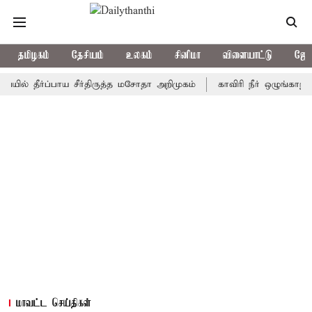
தமிழகம்
தேசியம்
உலகம்
சினிமா
விளையாட்டு
ஜோத
ீர்ப்பாய சீர்திருத்த மசோதா அறிமுகம்
காவிரி நீர் ஒழுங்காற்று குழு
மாவட்ட செய்திகள்