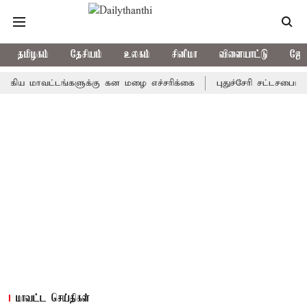
தமிழகம்
தேசியம்
உலகம்
சினிமா
விளையாட்டு
ஜோத
ாவட்டங்களுக்கு கன மழை எச்சரிக்கை
புதுச்சேரி சட்டசபையில் வரும
மாவட்ட செய்திகள்