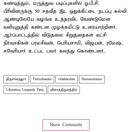
கண்டித்தும், மருத்துவ படிப்புகளில் ஓ.பி.சி.
பிரிவினருக்கு 50 சதவீத இட ஒதுக்கீட்டை நடப்பு கல்வி
ஆண்டிலேயே வழங்க உத்தரவிட வேண்டுமென
வலியுறுத்தி கண்டன முழக்கமிட்டு உரையாற்றினர்.
ஆர்ப்பாட்டத்தில் விடுதலை சிறுத்தைகள் கட்சி
நிர்வாகிகள் பரமசிவன், பெரியசாமி, விஜயன், ரமேஷ்,
சவேரியார் உட்பட பலர் கலந்து கொண்டனர்.
திருச்செந்தூர்
Thiruchendur
vilathikulam
Demonstration
Liberation Leopards Party
விளாத்திகுளத்தில்
Show Comments