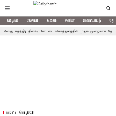
தமிழகம்
தேசியம்
உலகம்
சினிமா
விளையாட்டு
ஜோத
ு சுதந்திர தினம்: கோட்டை கொத்தளத்தில் முதல் முறையாக தேசிய கொடி ஏ
மாவட்ட செய்திகள்