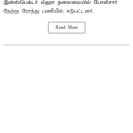
இன்ஸ்பெக்டர் மீஹா தலைமையில் போலீசார்
நேற்று ரோந்து பணியில் ஈடுபட்டனர்.
Read More