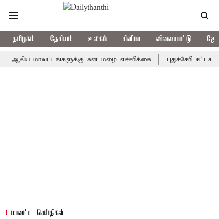
தமிழகம்
தேசியம்
உலகம்
சினிமா
விளையாட்டு
ஜோத
ிய மாவட்டங்களுக்கு கன மழை எச்சரிக்கை
புதுச்சேரி சட்டசபையில் 
மாவட்ட செய்திகள்