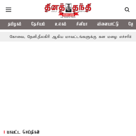
தமிழகம்
தேசியம்
உலகம்
சினிமா
விளையாட்டு
ஜோத
கோவை, தேனி,நீலகிரி ஆகிய மாவட்டங்களுக்கு கன மழை எச்சரிக்கை
மாவட்ட செய்திகள்