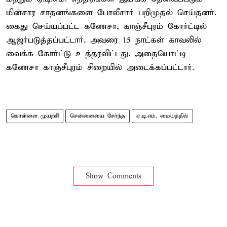
மின்சார சாதனங்களை போலீசார் பறிமுதல் செய்தனர்.
கைது செய்யப்பட்ட கணேசா, காஞ்சீபுரம் கோர்ட்டில்
ஆஜர்படுத்தப்பட்டார். அவரை 15 நாட்கள் காவலில்
வைக்க கோர்ட்டு உத்தரவிட்டது. அதையொட்டி
கணேசா காஞ்சீபுரம் சிறையில் அடைக்கப்பட்டார்.
கொள்ளை முயற்சி
சென்னையை சேர்ந்த
ஏ.டி.எம். மையத்தில்
Show Comments