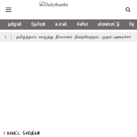
தமிழகம்
தேசியம்
உலகம்
சினிமா
விளையாட்டு
ஜோத
தமிழ்த்தாய் வாழ்த்து தீர்மானம் நிறைவேற்றம்: முதல்-அமைச்சர் விஜய் நன
மாவட்ட செய்திகள்