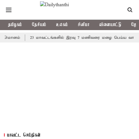
தமிழகம்
தேசியம்
உலகம்
சினிமா
விளையாட்டு
ஜோத
னம்
23 மாவட்டங்களில் இரவு 7 மணிவரை மழை பெய்ய வாய்ப்பு
மாவட்ட செய்திகள்