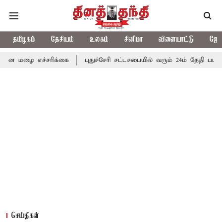
தமிழகம்
தேசியம்
உலகம்
சினிமா
விளையாட்டு
ஜோத
ை எச்சரிக்கை
புதுச்சேரி சட்டசபையில் வரும் 24ம் தேதி பட்ஜெட் தாக
செய்திகள்