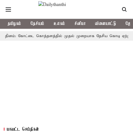
தமிழகம்
தேசியம்
உலகம்
சினிமா
விளையாட்டு
ஜோத
னம்: கோட்டை கொத்தளத்தில் முதல் முறையாக தேசிய கொடி ஏற்றுகிறார், ம
மாவட்ட செய்திகள்