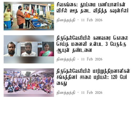
சிவகங்கை: தூய்மை பணியாளர்கள்
விசில் ஊத தடை விதித்த கவுன்சிலர்
தினத்தந்தி
11 Feb 2026
திருநெல்வேலியில் கணவரை கொலை
செய்த மனைவி உள்பட 3 பேருக்கு
ஆயுள் தண்டனை
தினத்தந்தி
11 Feb 2026
திருநெல்வேலியில் மாற்றுத்திறனாளிகள்
சங்கத்தினர் சாலை மறியல்: 120 பேர்
கைது
தினத்தந்தி
11 Feb 2026