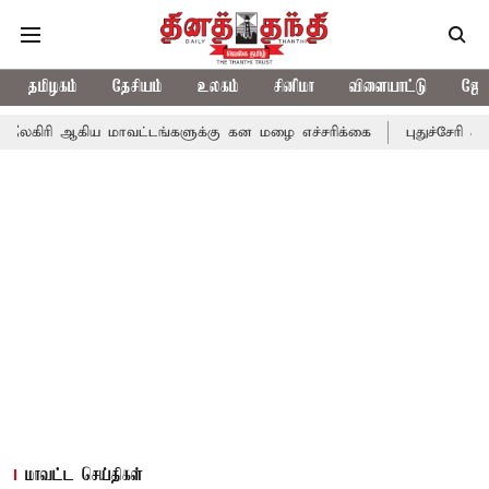
தமிழகம்
தேசியம்
உலகம்
சினிமா
விளையாட்டு
ஜோத
ய மாவட்டங்களுக்கு கன மழை எச்சரிக்கை
புதுச்சேரி சட்டசபையில் 
மாவட்ட செய்திகள்