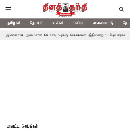
தமிழகம்
தேசியம்
உலகம்
சினிமா
விளையாட்டு
ஜோத
் அமைச்சர் பொன்முடிக்கு சென்னை நீதிமன்றம் பிடிவாராண்ட்
தொலைந
மாவட்ட செய்திகள்