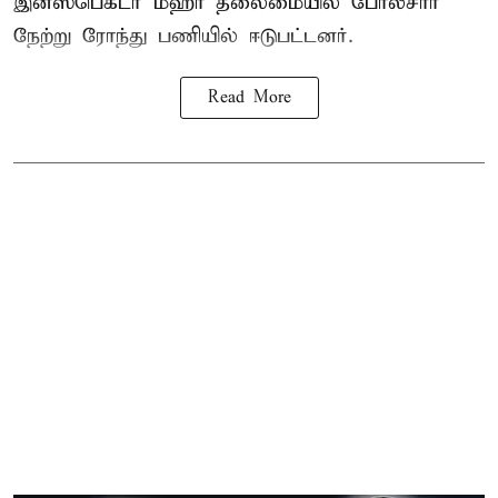
இன்ஸ்பெக்டர் மீஹா தலைமையில் போலீசார்
நேற்று ரோந்து பணியில் ஈடுபட்டனர்.
Read More