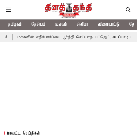
தமிழகம்
தேசியம்
உலகம்
சினிமா
விளையாட்டு
ஜோத
்களின் எதிர்பார்ப்பை பூர்த்தி செய்யாத பட்ஜெட்; எடப்பாடி பழனிசாமி
மாவட்ட செய்திகள்