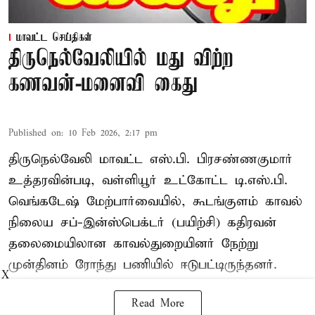
மாவட்ட செய்திகள்
திருநெல்வேலியில் மது விற்ற
கணவன்-மனைவி கைது
Published on
:
10 Feb 2026, 2:17 pm
திருநெல்வேலி மாவட்ட எஸ்.பி. பிரசண்ணகுமார்
உத்தரவின்படி, வள்ளியூர் உட்கோட்ட டி.எஸ்.பி.
வெங்கடேஷ் மேற்பார்வையில், கூடங்குளம் காவல்
நிலைய சப்-இன்ஸ்பெக்டர் (பயிற்சி) கதிரவன்
தலைமையிலான காவல்துறையினர் நேற்று
முன்தினம் ரோந்து பணியில் ஈடுபட்டிருந்தனர்.
X
Read More