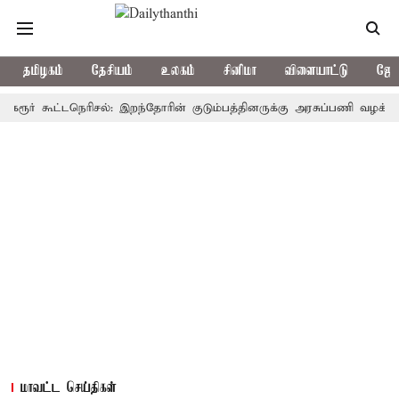
தமிழகம்
தேசியம்
உலகம்
சினிமா
விளையாட்டு
ஜோத
 கூட்டநெரிசல்: இறந்தோரின் குடும்பத்தினருக்கு அரசுப்பணி வழக்கு; வரும் 
மாவட்ட செய்திகள்