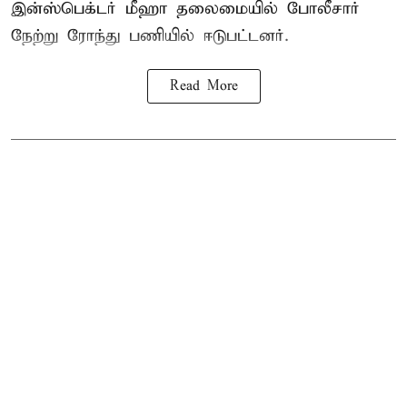
இன்ஸ்பெக்டர் மீஹா தலைமையில் போலீசார்
நேற்று ரோந்து பணியில் ஈடுபட்டனர்.
Read More