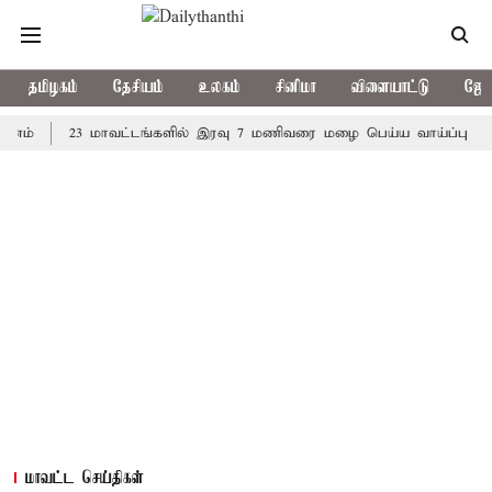
தமிழகம்
தேசியம்
உலகம்
சினிமா
விளையாட்டு
ஜோத
23 மாவட்டங்களில் இரவு 7 மணிவரை மழை பெய்ய வாய்ப்பு
கொரி
மாவட்ட செய்திகள்