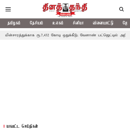
தமிழகம்
தேசியம்
உலகம்
சினிமா
விளையாட்டு
ஜோத
்காக ரூ.7,432 கோடி ஒதுக்கீடு; வேளாண் பட்ஜெட்டில் அறிவிப்பு
தொட
மாவட்ட செய்திகள்