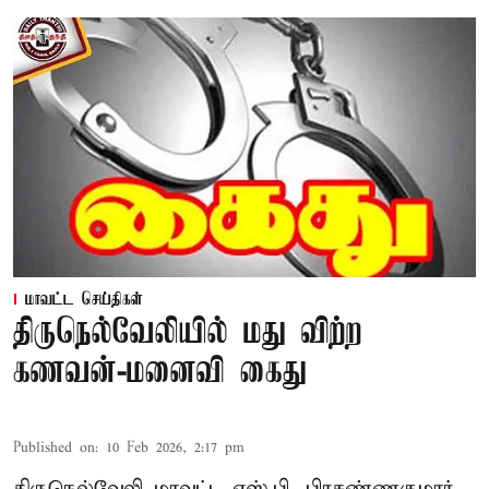
மாவட்ட செய்திகள்
திருநெல்வேலியில் மது விற்ற
கணவன்-மனைவி கைது
Published on
:
10 Feb 2026, 2:17 pm
திருநெல்வேலி மாவட்ட எஸ்.பி. பிரசண்ணகுமார்