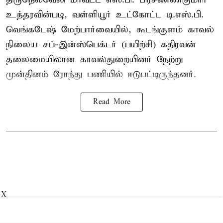
உத்தரவின்படி, வள்ளியூர் உட்கோட்ட டி.எஸ்.பி.
வெங்கடேஷ் மேற்பார்வையில், கூடங்குளம் காவல்
நிலைய சப்-இன்ஸ்பெக்டர் (பயிற்சி) கதிரவன்
தலைமையிலான காவல்துறையினர் நேற்று
முன்தினம் ரோந்து பணியில் ஈடுபட்டிருந்தனர்.
Read More
X