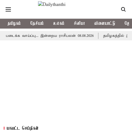
தமிழகம்
தேசியம்
உலகம்
சினிமா
விளையாட்டு
ஜோத
 வாய்ப்பு... இன்றைய ராசிபலன் 08.08.2026
தமிழகத்தில் இன்று மழ
மாவட்ட செய்திகள்