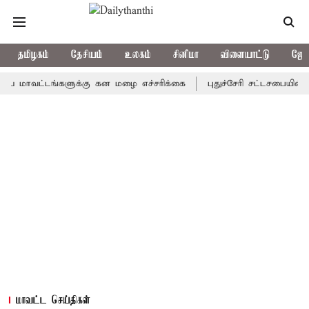
தமிழகம்
தேசியம்
உலகம்
சினிமா
விளையாட்டு
ஜோத
ட்டங்களுக்கு கன மழை எச்சரிக்கை
புதுச்சேரி சட்டசபையில் வரும் 
மாவட்ட செய்திகள்