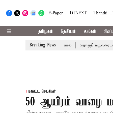
E-Paper
DTNEXT
Thanthi 
தமிழகம்
தேசியம்
உலகம்
சினி
Breaking News
 7 பேர் பலி - பிரதமர் மோடி இரங்கல்
தொகுதி மறுவரையறை ந
மாவட்ட செய்திகள்
50 ஆயிரம் வாழை மர
சின்னமனூர் அருகே சூறைக்காற்றுடன் 