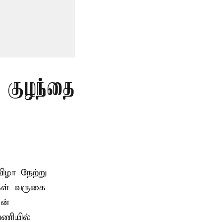
த குழந்தை
ிழா நேற்று
கள் வருகை
ன்
பணியில்