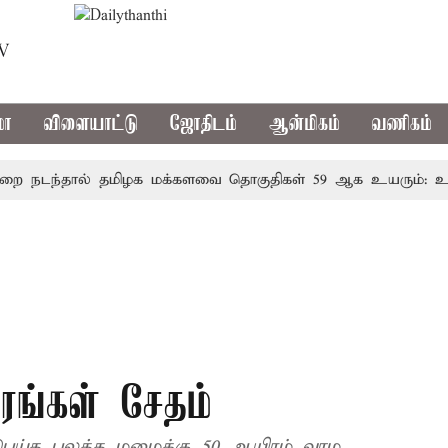
TV
மா
விளையாட்டு
ஜோதிடம்
ஆன்மிகம்
வணிகம்
டந்தால் தமிழக மக்களவை தொகுதிகள் 59 ஆக உயரும்: உத்தே
ங்கள் சேதம்
பெய்த பலத்த மழைக்கு 50 ஆயிரம் வாழ