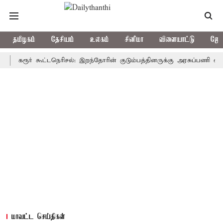
தமிழகம்
தேசியம்
உலகம்
சினிமா
விளையாட்டு
ஜோத
ரூர் கூட்டநெரிசல்: இறந்தோரின் குடும்பத்தினருக்கு அரசுப்பணி வழக்கு; வர
மாவட்ட செய்திகள்